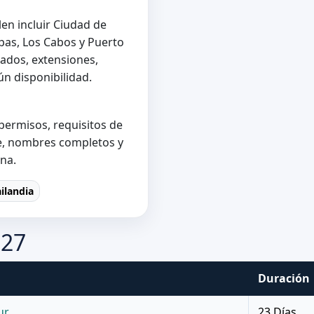
en incluir Ciudad de
pas, Los Cabos y Puerto
ados, extensiones,
n disponibilidad.
 permisos, requisitos de
je, nombres completos y
ina.
ailandia
027
Duración
ur
23 Días