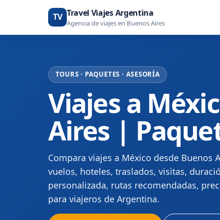
Travel Viajes Argentina
TV
Agencia de viajes en Buenos Aires
TOURS · PAQUETES · ASESORÍA
Viajes a Méxi
Aires | Paque
Compara viajes a México desde Buenos Air
vuelos, hoteles, traslados, visitas, duraci
personalizada, rutas recomendadas, preci
para viajeros de Argentina.