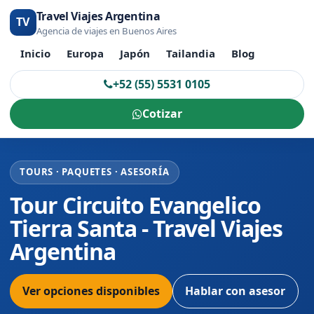
Travel Viajes Argentina
TV
Agencia de viajes en Buenos Aires
Inicio
Europa
Japón
Tailandia
Blog
+52 (55) 5531 0105
Cotizar
TOURS · PAQUETES · ASESORÍA
Tour Circuito Evangelico
Tierra Santa - Travel Viajes
Argentina
Ver opciones disponibles
Hablar con asesor