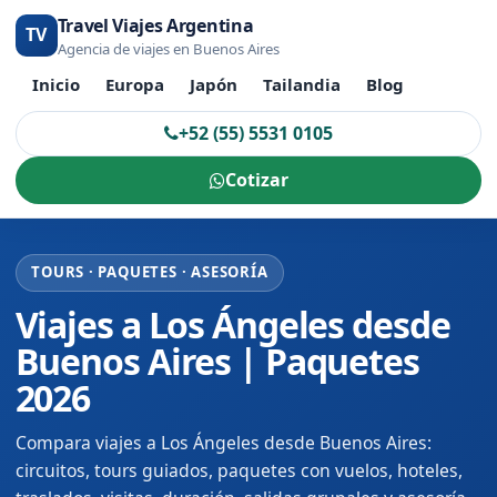
Travel Viajes Argentina
TV
Agencia de viajes en Buenos Aires
Inicio
Europa
Japón
Tailandia
Blog
+52 (55) 5531 0105
Cotizar
TOURS · PAQUETES · ASESORÍA
Viajes a Los Ángeles desde
Buenos Aires | Paquetes
2026
Compara viajes a Los Ángeles desde Buenos Aires:
circuitos, tours guiados, paquetes con vuelos, hoteles,