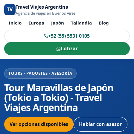
Travel Viajes Argentina
TV
Agencia de viajes en Buenos Aires
Inicio
Europa
Japón
Tailandia
Blog
+52 (55) 5531 0105
Cotizar
TOURS · PAQUETES · ASESORÍA
Tour Maravillas de Japón
(Tokio a Tokio) - Travel
Viajes Argentina
Ver opciones disponibles
Hablar con asesor