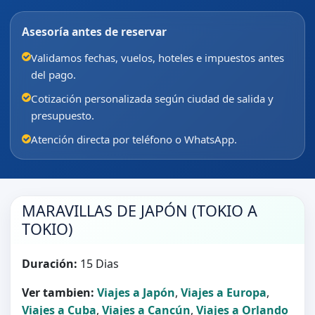
Asesoría antes de reservar
Validamos fechas, vuelos, hoteles e impuestos antes
del pago.
Cotización personalizada según ciudad de salida y
presupuesto.
Atención directa por teléfono o WhatsApp.
MARAVILLAS DE JAPÓN (TOKIO A
TOKIO)
Duración:
15 Dias
Ver tambien:
Viajes a Japón
,
Viajes a Europa
,
Viajes a Cuba
,
Viajes a Cancún
,
Viajes a Orlando