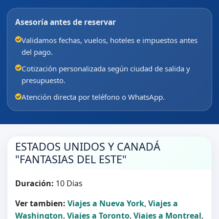
Asesoría antes de reservar
Validamos fechas, vuelos, hoteles e impuestos antes
del pago.
Cotización personalizada según ciudad de salida y
presupuesto.
Atención directa por teléfono o WhatsApp.
ESTADOS UNIDOS Y CANADÁ
"FANTASIAS DEL ESTE"
Duración:
10 Dias
Ver tambien:
Viajes a Nueva York
,
Viajes a
Washington
,
Viajes a Toronto
,
Viajes a Montreal
,