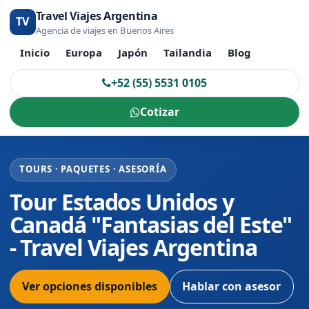
Travel Viajes Argentina
TV
Agencia de viajes en Buenos Aires
Inicio
Europa
Japón
Tailandia
Blog
+52 (55) 5531 0105
Cotizar
TOURS · PAQUETES · ASESORÍA
Tour Estados Unidos y
Canadá "Fantasias del Este"
- Travel Viajes Argentina
Ver opciones disponibles
Hablar con asesor